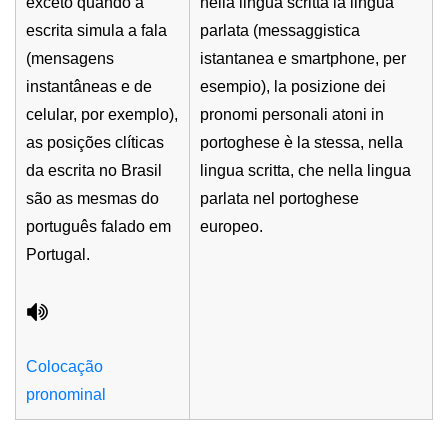
exceto quando a
nella lingua scritta la lingua
escrita simula a fala
parlata (messaggistica
(mensagens
istantanea e smartphone, per
instantâneas e de
esempio), la posizione dei
celular, por exemplo),
pronomi personali atoni in
as posições clíticas
portoghese è la stessa, nella
da escrita no Brasil
lingua scritta, che nella lingua
são as mesmas do
parlata nel portoghese
português falado em
europeo.
Portugal.
Colocação
pronominal