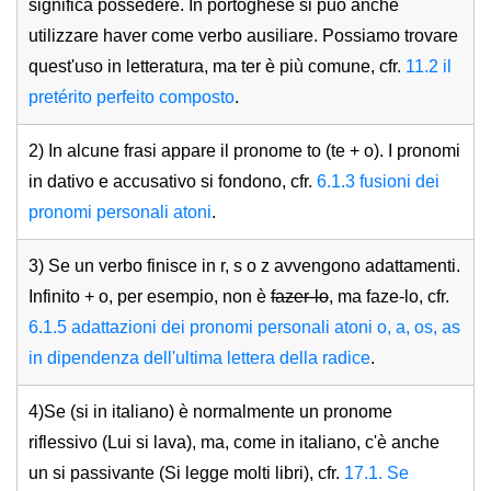
significa possedere. In portoghese si può anche
utilizzare haver come verbo ausiliare. Possiamo trovare
quest'uso in letteratura, ma ter è più comune, cfr.
11.2 il
pretérito perfeito composto
.
2) In alcune frasi appare il pronome to (te + o). I pronomi
in dativo e accusativo si fondono, cfr.
6.1.3 fusioni dei
pronomi personali atoni
.
3) Se un verbo finisce in r, s o z avvengono adattamenti.
Infinito + o, per esempio, non è
fazer-lo
, ma faze-lo, cfr.
6.1.5 adattazioni dei pronomi personali atoni o, a, os, as
in dipendenza dell'ultima lettera della radice
.
4)Se (si in italiano) è normalmente un pronome
riflessivo (Lui si lava), ma, come in italiano, c'è anche
un si passivante (Si legge molti libri), cfr.
17.1. Se