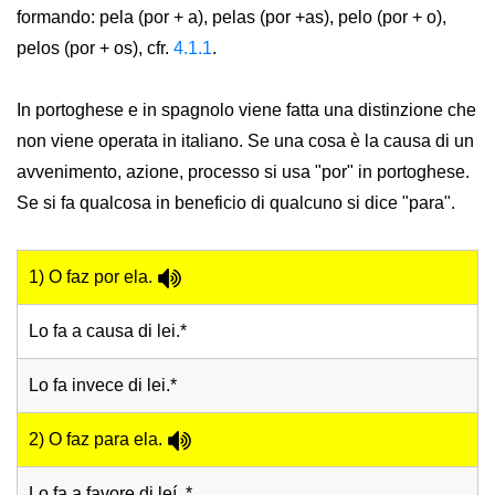
formando: pela (por + a), pelas (por +as), pelo (por + o),
pelos (por + os), cfr.
4.1.1
.
In portoghese e in spagnolo viene fatta una distinzione che
non viene operata in italiano. Se una cosa è la causa di un
avvenimento, azione, processo si usa "por" in portoghese.
Se si fa qualcosa in beneficio di qualcuno si dice "para".
1) O faz por ela.
Lo fa a causa di lei.*
Lo fa invece di lei.*
2) O faz para ela.
Lo fa a favore di leí. *