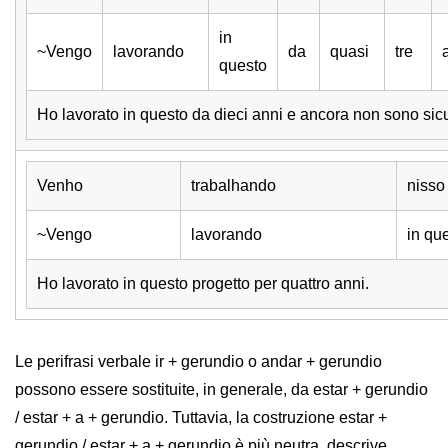
in
~Vengo
lavorando
da
quasi
tre
questo
Ho lavorato in questo da dieci anni e ancora non sono sicu
Venho
trabalhando
nisso
~Vengo
lavorando
in qu
Ho lavorato in questo progetto per quattro anni.
Le perifrasi verbale ir + gerundio o andar + gerundio
possono essere sostituite, in generale, da estar + gerundio
/ estar + a + gerundio. Tuttavia, la costruzione estar +
gerundio / estar + a + gerundio è più neutra, descrive