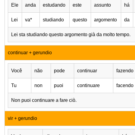
Ele
anda
estudando
este
assunto
há
Lei
va*
studiando
questo
argomento
da
Lei sta studiando questo argomento già da molto tempo.
continuar + gerundio
Você
não
pode
continuar
fazendo
Tu
non
puoi
continuare
facendo
Non puoi continuare a fare ciò.
vir + gerundio