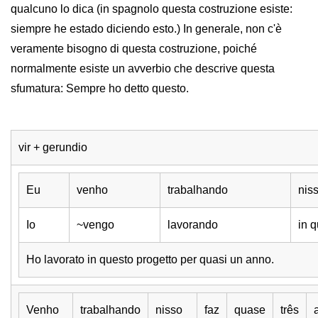
qualcuno lo dica (in spagnolo questa costruzione esiste:
siempre he estado diciendo esto.) In generale, non c'è
veramente bisogno di questa costruzione, poiché
normalmente esiste un avverbio che descrive questa
sfumatura: Sempre ho detto questo.
vir + gerundio
Eu
venho
trabalhando
nis
Io
~vengo
lavorando
in 
Ho lavorato in questo progetto per quasi un anno.
Venho
trabalhando
nisso
faz
quase
três