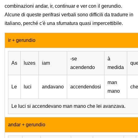
combinazioni andar, ir, continuar e ver con il gerundio.
Alcune di queste perifrasi verbali sono difficili da tradurre in
italiano, perché c'è una sfumatura quasi impercettibile.
ir + gerundio
-se
à
As
luzes
iam
qu
acendendo
medida
man
Le
luci
andavano
accendendosi
ch
mano
Le luci si accendevano man mano che lei avanzava.
andar + gerundio