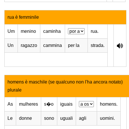
rua è femminile
Um
menino
caminha
rua.
Un
ragazzo
cammina
per la
strada.
homens è maschile (se qualcuno non l'ha ancora notato)
plurale
As
mulheres
s�o
iguais
homens.
Le
donne
sono
uguali
agli
uomini.