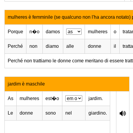
mulheres è femminile (se qualcuno non l'ha ancora notato) 
Porque
n�o
damos
mulheres
o
trat
Perché
non
diamo
alle
donne
il
trat
Perché non trattiamo le donne come meritano di essere trat
jardim è maschile
As
mulheres
est�o
jardim.
Le
donne
sono
nel
giardino.