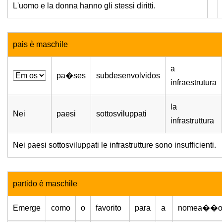
L'uomo e la donna hanno gli stessi diritti.
pais è maschile
a
pa�ses
subdesenvolvidos
infraestrutura
la
Nei
paesi
sottosviluppati
infrastruttura
Nei paesi sottosviluppati le infrastrutture sono insufficienti.
partido è maschile
Emerge
como
o
favorito
para
a
nomea��