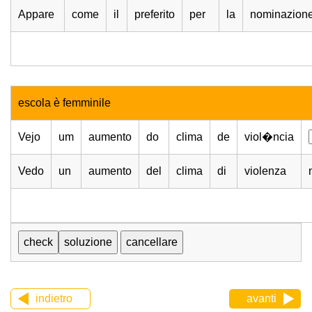
Appare
come
il
preferito
per
la
nominazion
escola è femminile
Vejo
um
aumento
do
clima
de
viol�ncia
Vedo
un
aumento
del
clima
di
violenza
indietro
avanti