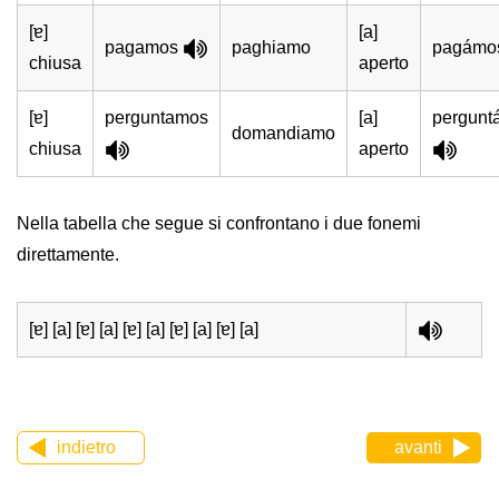
[ɐ]
[a]
pagamos
paghiamo
pagámo
chiusa
aperto
[ɐ]
perguntamos
[a]
pergunt
domandiamo
chiusa
aperto
Nella tabella che segue si confrontano i due fonemi
direttamente.
[ɐ] [a] [ɐ] [a] [ɐ] [a] [ɐ] [a] [ɐ] [a]
indietro
avanti