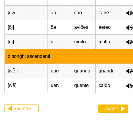
[ẽw]
ão
cão
cane
[õj]
õe
aviões
aereo
[ũj]
ũi
muito
molto
dittonghi ascendenti
[wɐ̃ ]
uan
quando
quando
[wẽ]
uen
quente
caldo
indietro
avanti