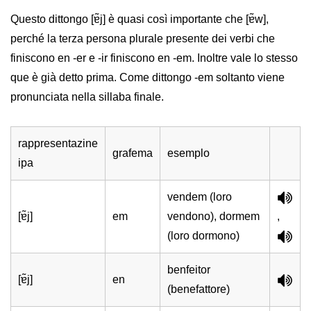
Questo dittongo [ɐ̃j] è quasi così importante che [ɐ̃w],
perché la terza persona plurale presente dei verbi che
finiscono en -er e -ir finiscono en -em. Inoltre vale lo stesso
que è già detto prima. Come dittongo -em soltanto viene
pronunciata nella sillaba finale.
rappresentazine
grafema
esemplo
ipa
vendem (loro
[ɐ̃j]
em
vendono), dormem
,
(loro dormono)
benfeitor
[ɐ̃j]
en
(benefattore)