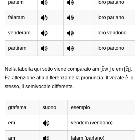
partem
loro partano
falaram
loro parlano
vend
e
ram
loro vendono
part
i
ram
loro partono
Nella tabella qui sotto viene comparato am [ɐ̃w ] e em [ɐ̃j].
Fa attenzione alla differenza nella pronuncia. Il vocale è lo
stesso, il semivocale differente.
grafema
suono
esempio
em
vendem (vendono)
am
falam (parlano)