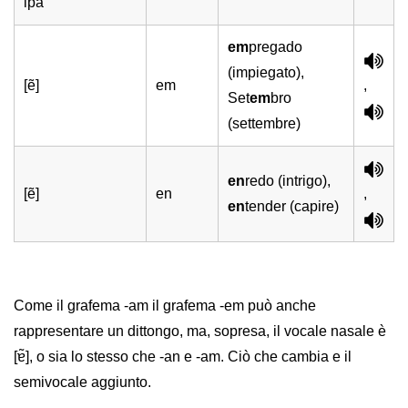
ipa
em
pregado
(impiegato),
[ẽ]
em
,
Set
em
bro
(settembre)
en
redo (intrigo),
[ẽ]
en
,
en
tender (capire)
Come il grafema -am il grafema -em può anche
rappresentare un dittongo, ma, sopresa, il vocale nasale è
[ɐ̃], o sia lo stesso che -an e -am. Ciò che cambia e il
semivocale aggiunto.