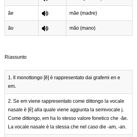
ãe
mãe (madre)
ão
mão (mano)
Riassunto
1. Il monottongo [ẽ] è rappresentato dai grafemi en e
em.
2. Se em viene rappresentato come dittongo la vocale
nasale è [ɐ̃] alla quale viene aggiunta la semivocale j.
Come dittongo, em ha lo stesso valore fonetico che -ãe.
La vocale nasale è la stessa che nel caso die -am, -an.