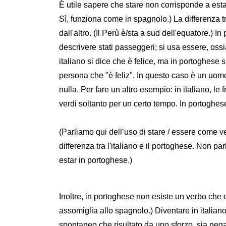
È utile sapere che stare non corrisponde a est
Sì, funziona come in spagnolo.) La differenza tr
dall'altro. (Il Perù è/sta a sud dell'equatore.) 
descrivere stati passeggeri; si usa essere, ossia
italiano si dice che è felice, ma in portoghese 
persona che "è feliz". In questo caso è un uomo 
nulla. Per fare un altro esempio: in italiano, l
verdi soltanto per un certo tempo. In portoghe
(Parliamo qui dell’uso di stare / essere come ve
differenza tra l'italiano e il portoghese. Non p
estar in portoghese.)
Inoltre, in portoghese non esiste un verbo che 
assomiglia allo spagnolo.) Diventare in italia
spontaneo che risultato da uno sforzo, sia negat