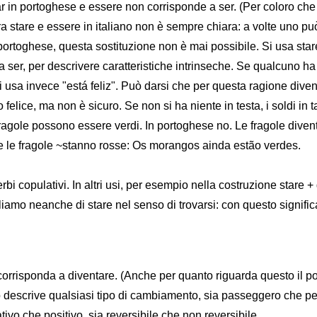
ar in portoghese e essere non corrisponde a ser. (Per coloro ch
a stare e essere in italiano non è sempre chiara: a volte uno può
In portoghese, questa sostituzione non è mai possibile. Si usa star
 ser, per descrivere caratteristiche intrinseche. Se qualcuno ha vi
si usa invece "está feliz". Può darsi che per questa ragione dive
felice, ma non è sicuro. Se non si ha niente in testa, i soldi in
e fragole possono essere verdi. In portoghese no. Le fragole dive
se le fragole ~stanno rosse: Os morangos ainda estão verdes.
rbi copulativi. In altri usi, per esempio nella costruzione stare +
arliamo neanche di stare nel senso di trovarsi: con questo signifi
corrisponda a diventare. (Anche per quanto riguarda questo il p
no descrive qualsiasi tipo di cambiamento, sia passeggero che p
ivo che positivo, sia reversibile che non reversibile.