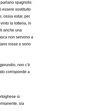
e parlano spagnolo:
 essere sostituito
e, ossia estar, per
nto la lotteria, in
nti anche una
 tasca non servono a
ntano rosse e sono
 gerundio, non c'è
cato corrisponde a
ortoghese si
ermanente, sia