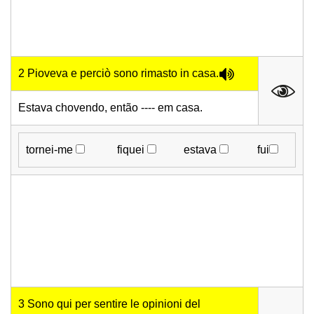
2 Pioveva e perciò sono rimasto in casa.
Estava chovendo, então ---- em casa.
tornei-me
fiquei
estava
fui
3 Sono qui per sentire le opinioni del