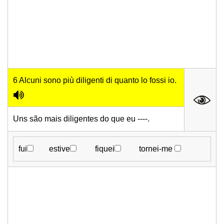
6 Alcuni sono più diligenti di quanto lo fossi io.
Uns são mais diligentes do que eu ----.
fui
estive
fiquei
tornei-me