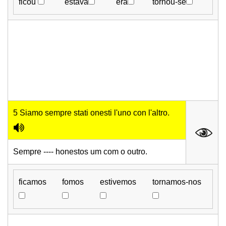
ficou
estava
era
tornou-se
5 Siamo sempre stati onesti l'uno con l'altro.
Sempre ---- honestos um com o outro.
ficamos
fomos
estivemos
tornamos-nos