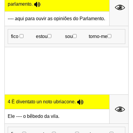
parlamento.
---- aqui para ouvir as opiniões do Parlamento.
fico
estou
sou
torno-me
4 È diventato un noto ubriacone.
Ele ---- o bêbedo da vila.