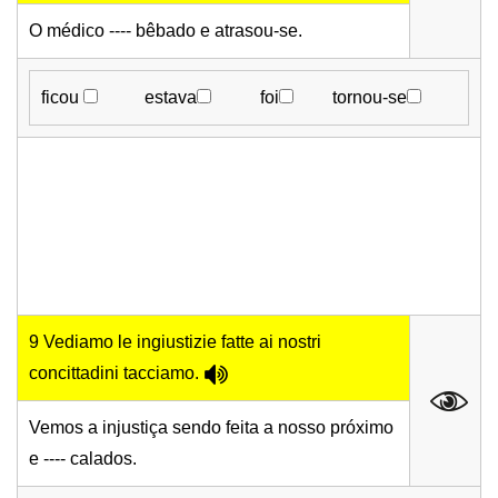
O médico ---- bêbado e atrasou-se.
ficou
estava
foi
tornou-se
9 Vediamo le ingiustizie fatte ai nostri
concittadini tacciamo.
Vemos a injustiça sendo feita a nosso próximo
e ---- calados.