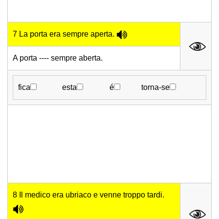
7 La porta era sempre aperta.
A porta ---- sempre aberta.
fica
esta
é
torna-se
8 Il medico era ubriaco e venne troppo tardi.