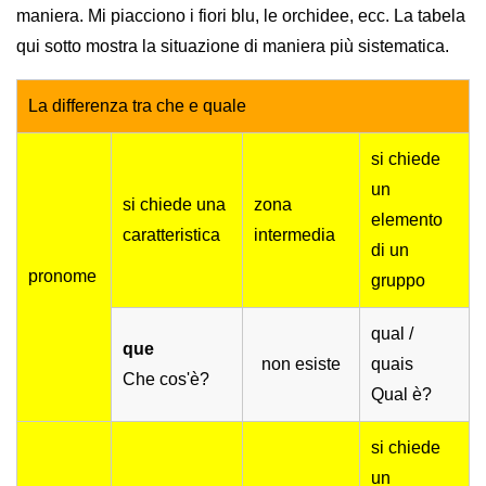
maniera. Mi piacciono i fiori blu, le orchidee, ecc. La tabela
qui sotto mostra la situazione di maniera più sistematica.
La differenza tra che e quale
si chiede
un
si chiede una
zona
elemento
caratteristica
intermedia
di un
pronome
gruppo
qual /
que
non esiste
quais
Che cos'è?
Qual è?
si chiede
un