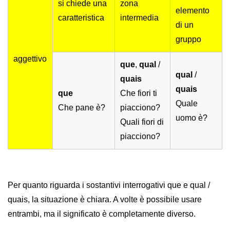
si chiede una
zona
elemento
caratteristica
intermedia
di un
gruppo
aggettivo
que
,
qual
/
qual
/
quais
quais
que
Che fiori ti
Quale
Che pane è?
piacciono?
uomo è?
Quali fiori di
piacciono?
Per quanto riguarda i sostantivi interrogativi que e qual /
quais, la situazione è chiara. A volte è possibile usare
entrambi, ma il significato è completamente diverso.