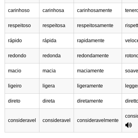
carinhoso
carinhosa
carinhosamente
tener
respeitoso
respeitosa
respeitosamente
rispe
rápido
rápida
rapidamente
velo
redondo
redonda
redondamente
roton
macio
macia
maciamente
soav
ligeiro
ligera
ligeramente
legge
direto
direta
diretamente
dirett
consi
consideravel
consideravel
consideravelmente