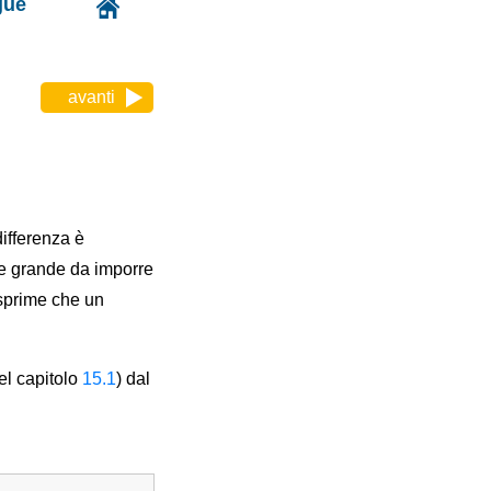
gue
avanti
differenza è
te grande da imporre
esprime che un
el capitolo
15.1
) dal