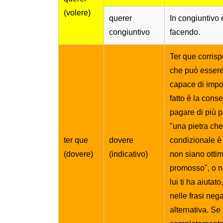
(volere)
querer
In congiuntivo 
congiuntivo
facendo.
Ter que corrispo
che può essere
capace di impo
fatto è la cons
pagare di più 
"una pietra che 
ter que
dovere
condizionale è
(dovere)
(indicativo)
non siano ottim
promosso", o n
lui ti ha aiuta
nelle frasi neg
alternativa. Se 