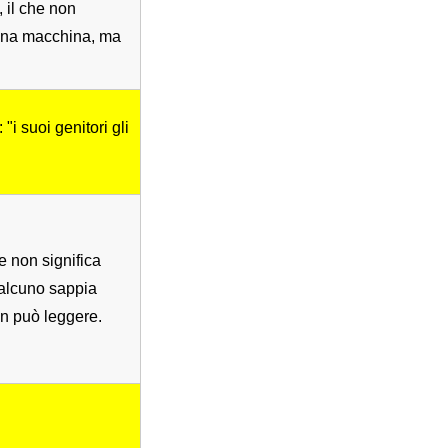
 il che non
 una macchina, ma
i suoi genitori gli
e non significa
ualcuno sappia
on può leggere.