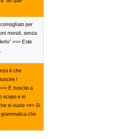
a "ter que"
consigliato per
oni morali, senza
derlo" <=> Este
.
enza è che
uscire /
<=> È riuscito a
no scopo e in
che si vuole <≠> Si
la grammatica che