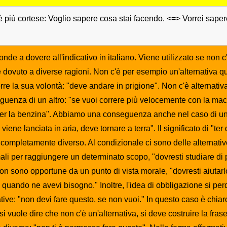
è più cortese: Voglio sapere cosa stai facendo. <=> Vorrei saper
nde a dovere all'indicativo in italiano. Viene utilizzato se non c'è
 dovuto a diverse ragioni. Non c'è per esempio un'alternativa 
rre la sua volontà: "deve andare in prigione". Non c'è alternat
eguenza di un altro: "se vuoi correre più velocemente con la mac
per la benzina". Abbiamo una conseguenza anche nel caso di una
viene lanciata in aria, deve tornare a terra". Il significato di "ter
 completamente diverso. Al condizionale ci sono delle alternati
ali per raggiungere un determinato scopo, "dovresti studiare di 
on sono opportune da un punto di vista morale, "dovresti aiutar
to, quando ne avevi bisogno." Inoltre, l'idea di obbligazione si 
ative: "non devi fare questo, se non vuoi." In questo caso è chia
si vuole dire che non c'è un'alternativa, si deve costruire la fras