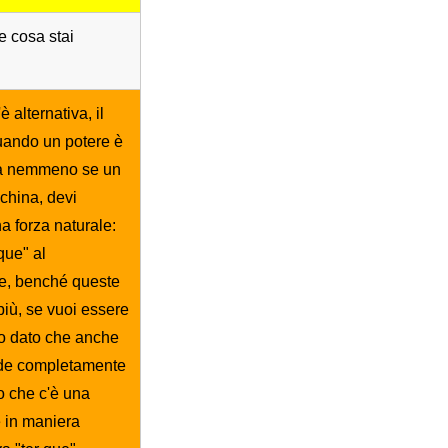
e cosa stai
 alternativa, il
quando un potere è
iva nemmeno se un
china, devi
 forza naturale:
 que" al
ve, benché queste
più, se vuoi essere
lo dato che anche
perde completamente
ro che c'è una
e in maniera