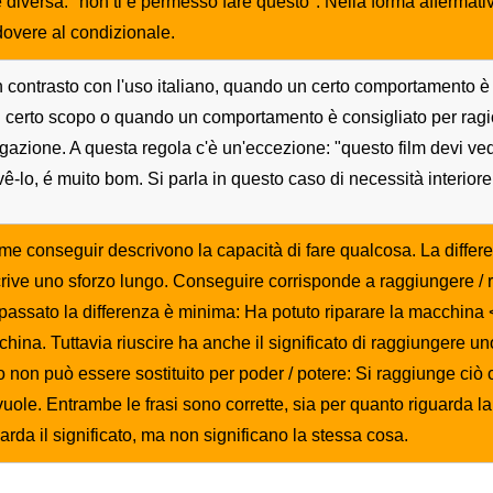
iversa: "non ti è permesso fare questo". Nella forma affermativ
dovere al condizionale.
n contrasto con l'uso italiano, quando un certo comportamento è 
 certo scopo o quando un comportamento è consigliato per ragi
igazione. A questa regola c'è un'eccezione: "questo film devi ve
vê-lo, é muito bom. Si parla in questo caso di necessità interiore
me conseguir descrivono la capacità di fare qualcosa. La differ
ive uno sforzo lungo. Conseguire corrisponde a raggiungere / ri
passato la differenza è minima: Ha potuto riparare la macchina 
china. Tuttavia riuscire ha anche il significato di raggiungere u
 non può essere sostituito per poder / potere: Si raggiunge ciò 
vuole. Entrambe le frasi sono corrette, sia per quanto riguarda 
arda il significato, ma non significano la stessa cosa.