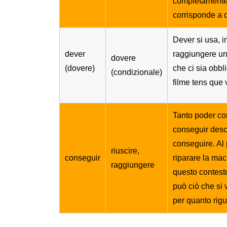
completamente d
corrisponde a 
Dever si usa, i
dever
raggiungere un
dovere
(dovere)
che ci sia obbl
(condizionale)
filme tens que 
Tanto poder co
conseguir descr
conseguire. Al 
riuscire,
conseguir
riparare la mac
raggiungere
questo contesto
può ciò che si 
per quanto rigu