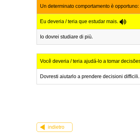
Un determinato comportamento è opportuno:
Eu deveria / teria que estudar mais.
Io dovrei studiare di più.
Você deveria / teria ajudá-lo a tomar decisões
Dovresti aiutarlo a prendere decisioni difficili.
indietro