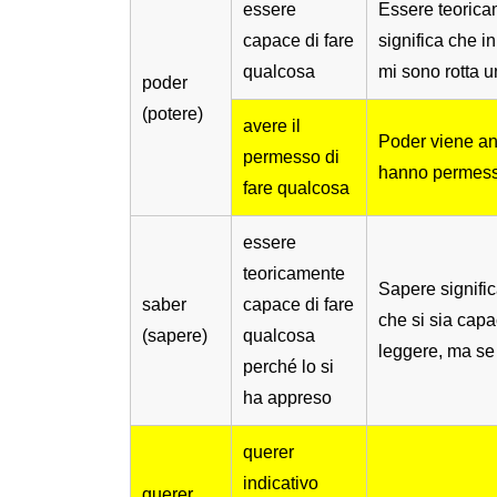
essere
Essere teoricam
capace di fare
significa che 
qualcosa
mi sono rotta 
poder
(potere)
avere il
Poder viene anc
permesso di
hanno permesso
fare qualcosa
essere
teoricamente
Sapere signific
saber
capace di fare
che si sia cap
(sapere)
qualcosa
leggere, ma se 
perché lo si
ha appreso
querer
indicativo
querer