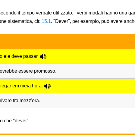
secondo il tempo verbale utilizzato, i verbi modali hanno una 
ione sistematica, cfr.
15.1
. "Dever", per esempio, può avere anche a
o ele deve passar.
 dovrebbe essere promosso.
chegar em meia hora.
rivare tra mezz'ora.
to che "dever".