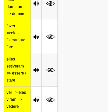
dormiram
=> dormire
fazer
=>eles
fizeram =>
fare
elles
estiveram
=> essere /
stare
ver => eles
viram =>
vedere