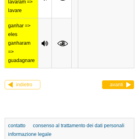
lavaram =>
lavare
ganhar =>
eles
ganharam
=>
guadagnare
indietro
avanti
contatto
consenso al trattamento dei dati personali
informazione legale