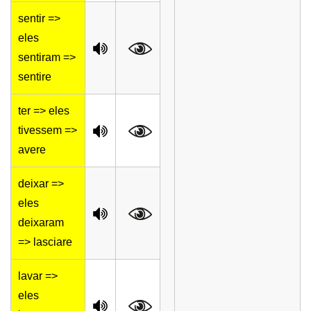
sentir =>
eles
sentiram =>
sentire
ter => eles
tivessem =>
avere
deixar =>
eles
deixaram
=> lasciare
lavar =>
eles