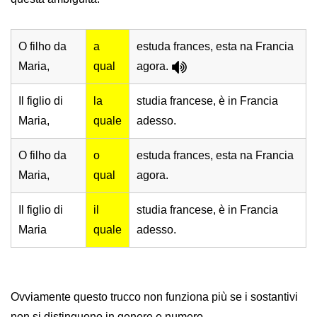
O filho da
a
estuda frances, esta na Francia
Maria,
qual
agora.
Il figlio di
la
studia francese, è in Francia
Maria,
quale
adesso.
O filho da
o
estuda frances, esta na Francia
Maria,
qual
agora.
Il figlio di
il
studia francese, è in Francia
Maria
quale
adesso.
Ovviamente questo trucco non funziona più se i sostantivi
non si distinguono in genere e numero.