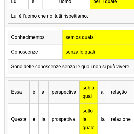
Lui
è
l'
uomo
per il quale
Lui è l'uomo che noi tutti rispettiamo.
Conhecimentos
sem os quais
Conoscenze
senza le quali
Sono delle conoscenze senza le quali non si può vivere.
sob a
Essa
é
a
perspectiva
a
relação
qual
sotto
Questa
è
la
prospettiva
la
la
relazione
quale