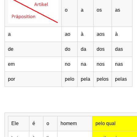
o
a
os
as
a
ao
à
aos
à
de
do
da
dos
das
em
no
na
nos
nas
por
pelo
pela
pelos
pelas
Ele
é
o
homem
pelo qual