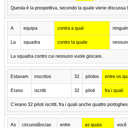
Questa è la prospettiva, secondo la quale viene discussa la
A
equipa
contra a qual
ningué
La
squadra
contro la quale
nessun
La squadra contro cui nessuno vuole giocare.
Estavam
inscritos
32
pilotos
entre os qu
Erano
iscritti
32
piloti
fra i quali
C'erano 32 piloti iscritti, fra i quali anche quattro portoghes
As
circunstâncias
entre
as quais
você