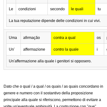
Le
condizioni
secondo
le quali
tu
La tua reputazione dipende delle condizioni in cui vivi.
Uma
afirmação
contra a qual
os
Un'
affermazione
contro la quale
i
Un'affermazione alla quale i genitori si opposero.
Dato che o qual / a qual / os quais / as quais concordano in
genere e numero con il sostantivo della proposizione
principale alla quale si riferiscono, permettono di evitare a
volte un'eventuale ambiguità. La costruzione con "que"