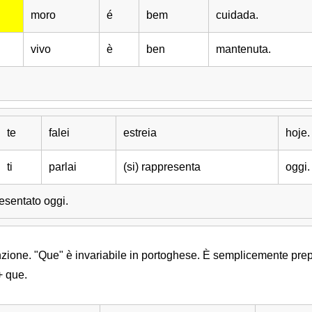
moro
é
bem
cuidada.
vivo
è
ben
mantenuta.
te
falei
estreia
hoje.
ti
parlai
(si) rappresenta
oggi.
resentato oggi.
zione. "Que" è invariabile in portoghese. È semplicemente pre
+ que.