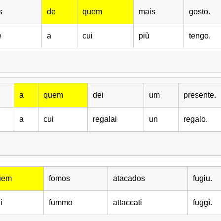
s
de
quem
mais
gosto.
e
a
cui
più
tengo.
a
quem
dei
um
presente.
a
cui
regalai
un
regalo.
uem
fomos
atacados
fugiu.
i
fummo
attaccati
fuggì.