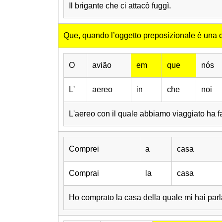
Il brigante che ci attacò fuggì.
Que, quando l’oggetto preposizionale è una 
O
avião
em
que
nós
L'
aereo
in
che
noi
L'aereo con il quale abbiamo viaggiato ha f
Comprei
a
casa
Comprai
la
casa
Ho comprato la casa della quale mi hai parl