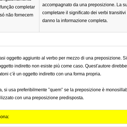
accompagnato da una preposizione. La su
função completar
completare il significato dei verbi transitiv
s só não fornecem
danno la informazione completa.
asi oggetto aggiunto al verbo per mezzo di una preposizione. S
'oggetto indiretto non esiste più come caso. Quest'autore direbb
toni c'è un oggetto indiretto con una forma propria.
na, si usa preferibilmente "quem" se la preposizione è monosillab
tilizzato con una preposizione predisposta.
sona: