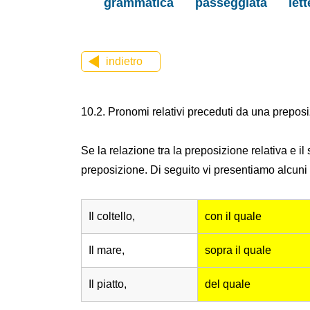
grammatica
passeggiata
let
indietro
10.2. Pronomi relativi preceduti da una prepos
Se la relazione tra la preposizione relativa e 
preposizione. Di seguito vi presentiamo alcuni 
Il coltello,
con il quale
Il mare,
sopra il quale
Il piatto,
del quale