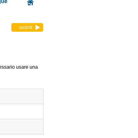
gue
avanti
cessario usare una