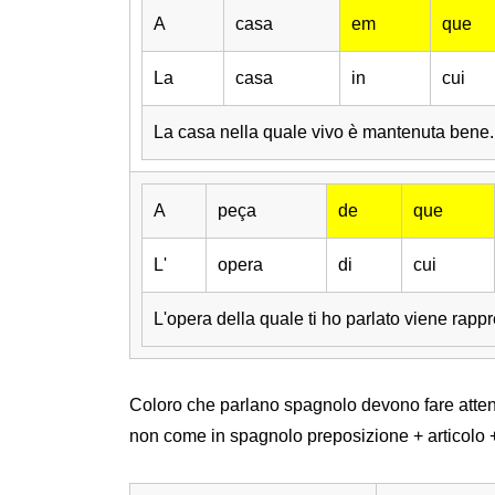
A
casa
em
que
La
casa
in
cui
La casa nella quale vivo è mantenuta bene.
A
peça
de
que
L'
opera
di
cui
L'opera della quale ti ho parlato viene rapp
Coloro che parlano spagnolo devono fare atten
non come in spagnolo preposizione + articolo 