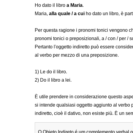
Ho dato il libro
a Maria
.
Maria,
alla quale / a cui
ho dato un libro, è par
Per questa ragione i pronomi tonici vengono ch
pronomi tonici o preposizionali, a / con / per /
Pertanto l'oggetto indiretto può essere consid
al verbo per mezzo di una preposizione.
1) Le do il libro.
2) Do il libro a lei.
È utile prendere in considerazione questo aspett
si intende qualsiasi oggetto aggiunto al verbo 
indiretto, cioè il dativo, non esiste più. È un s
O Objeto Indireto é um complemento verbal o