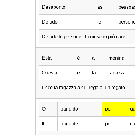
Desaponto
as
pessoa
Deludo
le
person
Deludo le persone chi mi sono più care.
Esta
é
a
menina
Questa
è
la
ragazza
Ecco la ragazza a cui regalai un regalo.
O
bandido
por
q
Il
brigante
per
cu