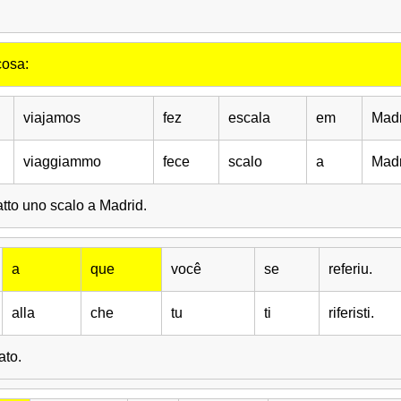
cosa:
viajamos
fez
escala
em
Madr
viaggiammo
fece
scalo
a
Madr
atto uno scalo a Madrid.
a
que
você
se
referiu.
alla
che
tu
ti
riferisti.
ato.