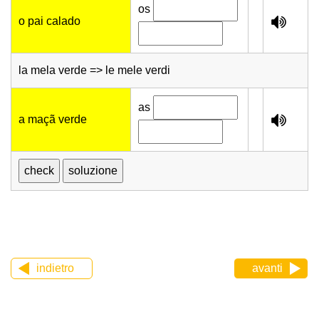
os
o pai calado
la mela verde => le mele verdi
as
a maçã verde
indietro
avanti