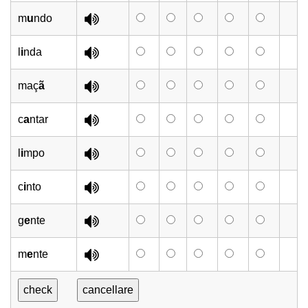
m
u
ndo
l
i
nda
maç
ã
c
a
ntar
l
i
mpo
c
i
nto
g
e
nte
m
e
nte