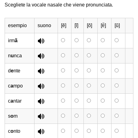
Scegliete la vocale nasale che viene pronunciata.
esempio
suono
[ẽ]
[ĩ]
[õ]
[ɐ̃]
[ũ]
irm
ã
n
u
nca
d
e
nte
c
a
mpo
c
a
ntar
s
o
m
c
o
nto