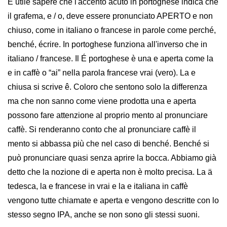
È utile sapere che l'accento acuto in portoghese indica che
il grafema, e / o, deve essere pronunciato APERTO e non
chiuso, come in italiano o francese in parole come perché,
benché, écrire. In portoghese funziona all'inverso che in
italiano / francese. Il É portoghese è una e aperta come la
e in caffè o “ai” nella parola francese vrai (vero). La e
chiusa si scrive ê. Coloro che sentono solo la differenza
ma che non sanno come viene prodotta una e aperta
possono fare attenzione al proprio mento al pronunciare
caffè. Si renderanno conto che al pronunciare caffè il
mento si abbassa più che nel caso di benché. Benché si
può pronunciare quasi senza aprire la bocca. Abbiamo già
detto che la nozione di e aperta non è molto precisa. La ä
tedesca, la e francese in vrai e la e italiana in caffè
vengono tutte chiamate e aperta e vengono descritte con lo
stesso segno IPA, anche se non sono gli stessi suoni.