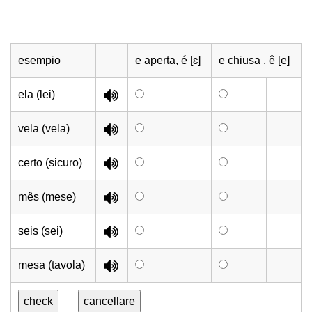
esempio
e aperta, é [ɛ]
e chiusa , ê [e]
ela (lei)
vela (vela)
certo (sicuro)
mês (mese)
seis (sei)
mesa (tavola)