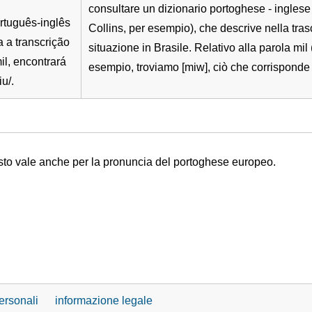
consultare un dizionario portoghese - inglese
ortuguês-inglês
Collins, per esempio), che descrive nella tras
a a transcrição
situazione in Brasile. Relativo alla parola mil 
il, encontrará
esempio, troviamo [miw], ciò che corrisponde 
u/.
esto vale anche per la pronuncia del portoghese europeo.
ersonali
informazione legale