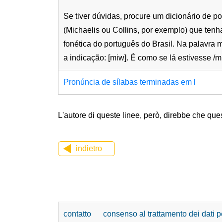
Se tiver dúvidas, procure um dicionário de p
(Michaelis ou Collins, por exemplo) que tenh
fonética do português do Brasil. Na palavra m
a indicação: [miw]. É como se lá estivesse /mi
Pronúncia de sílabas terminadas em l
L'autore di queste linee, però, direbbe che qu
indietro
contatto
consenso al trattamento dei dati p