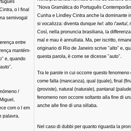
rtuguês
"Nova Gramática do Português Contemporân
tra, o l final
Cunha e Lindley Cintra anche la dominante in B
e na semivogal
si vocalizza: diventa dunque /w/: alto /'awtu/,
Così, nella pronuncia brasiliana, la differenza 
mal e mau è annullata. Ma, per iscritto, rimane
ferença entre
originario di Rio de Janeiro scrive "alto" e, 
ferença mantém-
questa parola, è come se dicesse "auto".
to" e, quando
auto".
Tra le parole in cui occorre questo fenomeno 
come falta (mancanza), qual (quale), final (fina
(proviste), natural (naturale), pantanal (palud
enómeno /
fenomeno non occorre soltanto alla fine di un
 Miguel,
anche alle fine di una sillaba.
tece com o l em
e palavra.
Nel caso di dubbi per quanto riguarda la pron