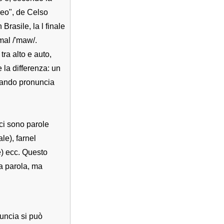
eo", de Celso
rasile, la l finale
 mal /'maw/.
tra alto e auto,
 la differenza: un
quando pronuncia
ci sono parole
le), farnel
e) ecc. Questo
a parola, ma
uncia si può