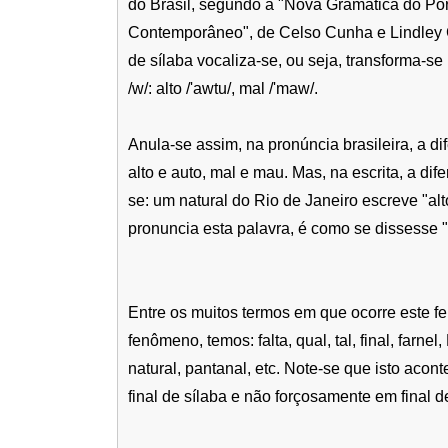
do Brasil, segundo a "Nova Gramática do Po
Contemporâneo", de Celso Cunha e Lindley Cin
de sílaba vocaliza-se, ou seja, transforma-s
/w/: alto /'awtu/, mal /'maw/.
Anula-se assim, na pronúncia brasileira, a di
alto e auto, mal e mau. Mas, na escrita, a di
se: um natural do Rio de Janeiro escreve "al
pronuncia esta palavra, é como se dissesse "
Entre os muitos termos em que ocorre este f
fenômeno, temos: falta, qual, tal, final, farnel,
natural, pantanal, etc. Note-se que isto acon
final de sílaba e não forçosamente em final d