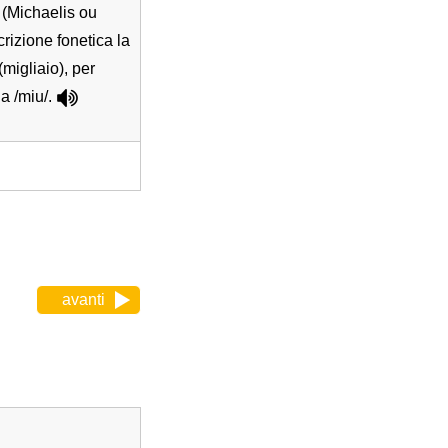
 (Michaelis ou
crizione fonetica la
(migliaio), per
a /miu/.
avanti