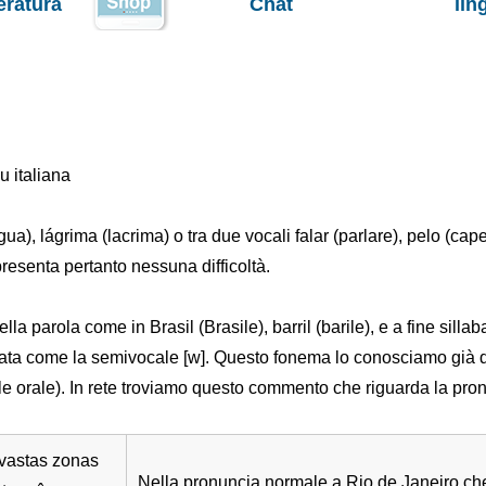
teratura
Chat
lin
u italiana
ngua), lágrima (lacrima) o tra due vocali falar (parlare), pelo (cape
presenta pertanto nessuna difficoltà.
la parola come in Brasil (Brasile), barril (barile), e a fine sillaba:
iata come la semivocale [w]. Questo fonema lo conosciamo già d
 orale). In rete troviamo questo commento che riguarda la pronu
 vastas zonas
Nella pronuncia normale a Rio de Janeiro ch