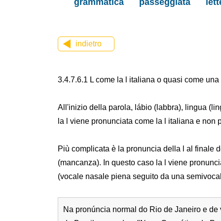
grammatica
passeggiata
let
indietro
3.4.7.6.1 L come la l italiana o quasi come una 
All'inizio della parola, lábio (labbra), lingua (li
la l viene pronunciata come la l italiana e non 
Più complicata è la pronuncia della l al finale del
(mancanza). In questo caso la l viene pronunc
(vocale nasale piena seguito da una semivocale
Na pronúncia normal do Rio de Janeiro e de