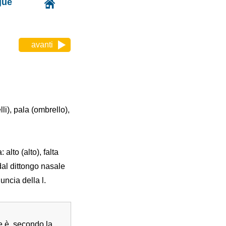
gue
avanti
lli), pala (ombrello),
 alto (alto), falta
al dittongo nasale
ncia della l.
e è, secondo la