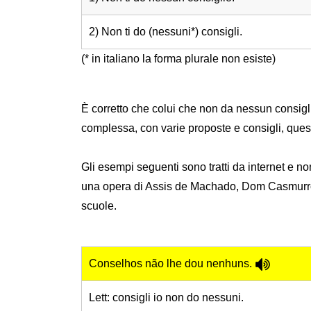
2) Non ti do (nessuni*) consigli.
(* in italiano la forma plurale non esiste)
È corretto che colui che non da nessun consigl
complessa, con varie proposte e consigli, ques
Gli esempi seguenti sono tratti da internet e n
una opera di Assis de Machado, Dom Casmurro, c
scuole.
Conselhos não lhe dou nenhuns.
Lett: consigli io non do nessuni.