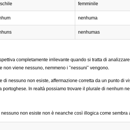
schile
femminile
nhum
nenhuma
nhuns
nenhumas
ettiva completamente irrilevante quando si tratta di analizzare 
e. Se non viene nessuno, nemmeno i "nessuni" vengono.
e di nessuno non esiste, affermazione corretta da un punto di vi
a portoghese. In realtà possiamo trovare il plurale di nenhum nel
di nessuno non esiste non è neanche così illogica come sembra a