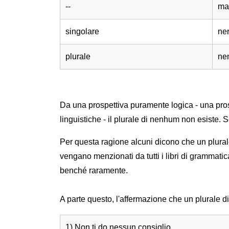
--
ma
singolare
ne
plurale
ne
Da una prospettiva puramente logica - una prosp
linguistiche - il plurale di nenhum non esist
Per questa ragione alcuni dicono che un plural
vengano menzionati da tutti i libri di grammatic
benché raramente.
A parte questo, l'affermazione che un plurale 
1) Non ti do nessun consiglio.