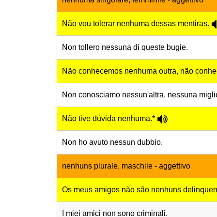
Não vou tolerar nenhuma dessas mentiras.
Non tollero nessuna di queste bugie.
Não conhecemos nenhuma outra, não conh
Non conosciamo nessun'altra, nessuna migli
Não tive dúvida nenhuma.*
Non ho avuto nessun dubbio.
nenhuns plurale, maschile - aggettivo
Os meus amigos não são nenhuns delinquen
I miei amici non sono criminali.