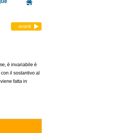
gue
avanti
e, è invariabile è
on il sostantivo al
viene fatta in