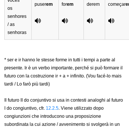
vocês
puser
em
for
em
derem
começar
e
os
senhores
/ as
senhoras
* ser e ir hanno le stesse forme in tutti i tempi a parte al
presente. Ir è un verbo importante, perché si può formare il
futuro con la costruzione ir + a + infinito. (Vou facé-lo mais
tardi / Lo farò più tardi)
Il futuro II do conjuntivo si usa in contesti analoghi al futuro
I do congiuntivo, cfr.
12.2.5
. Viene utilizzato dopo
congiunzioni che introducono una proposizione
subordinata la cui azione / avvenimento si svolgerà in un