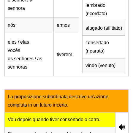
lembrado
senhora
(ricordato)
nós
ermos
alugado (affittato)
eles / elas
consertado
vocês
(riparato)
tiverem
os senhores / as
vindo (venuto)
senhoras
La proposizione subordinata descrive un'azione
compiuta in un futuro incerto.
Vou depois quando tiver consertado o carro.