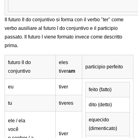
Il futuro II do conjuntivo si forma con il verbo "ter" come
verbo ausiliare al futuro I do conjuntivo e il participio
passato. Il futuro I viene formato invece come descritto
prima.
futuro II do
eles
participio perfeito
conjuntivo
tiver
am
eu
tiver
feito (fatto)
tu
tiveres
dito (detto)
equecido
ele / ela
(dimenticato)
você
tiver
o senhor / a