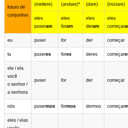
(mettere)
(andare)*
(dare)
(iniziare)
futuro de
conjuntivo
eles
eles
eles
eles
puser
am
for
am
der
am
começar
a
eu
puser
for
der
começar
tu
puser
es
for
es
deres
começar
e
ele / ela
você
puser
for
der
começar
o senhor /
a senhora
nós
puser
mos
for
mos
dermos
começar
m
eles / elas