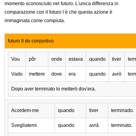
momento sconosciuto nel futuro. L'unica differenza in
comparazione con il futuro I è che questa azione è
immaginata come compiuta.
futuro II do conjuntivo
Vou
pôr
onde
estava
quando
tiver
ter
Vado
mettere
dove
era
quando
avrò
ter
Dopo aver terminato lo metterò dov'era.
Acordem-me
quando
tiver
terminado.
Svegliatemi
quando
avrà
terminato.